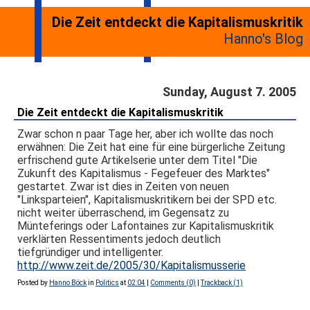
Die Zeit entdeckt die Kapitalismuskritik
Hanno's Blog
Sunday, August 7. 2005
Die Zeit entdeckt die Kapitalismuskritik
Zwar schon n paar Tage her, aber ich wollte das noch
erwähnen: Die Zeit hat eine für eine bürgerliche Zeitung
erfrischend gute Artikelserie unter dem Titel "Die
Zukunft des Kapitalismus - Fegefeuer des Marktes"
gestartet. Zwar ist dies in Zeiten von neuen
"Linksparteien", Kapitalismuskritikern bei der SPD etc.
nicht weiter überraschend, im Gegensatz zu
Münteferings oder Lafontaines zur Kapitalismuskritik
verklärten Ressentiments jedoch deutlich
tiefgründiger und intelligenter.
http://www.zeit.de/2005/30/Kapitalismusserie
Posted by
Hanno Böck
in
Politics
at
02:04
|
Comments (0)
|
Trackback (1)